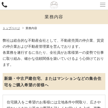
電
話
MAIL : info@ashitashoji.co.jp
を
業務内容
FAX : 092-482-8423
か
English
け
トップページ
業務内容
中国語
る
弊社は総合的な不動産会社として、不動産売買の仲介業、賃貸
の仲介業および不動産管理業を営んでおります。
各業務を遂行するに当たり、全社員がお客様第一の姿勢で仕事
に取り組み、確かな信頼関係を築いていけるよう心掛けており
ます。
新築・中古戸建住宅、またはマンションなどの集合住
宅をご購入希望の皆様へ
住宅購入をご希望のお客様には立地条件や間取り、広さや
細かいこだわり等のご要望を詳しくお伺いした上で、複数